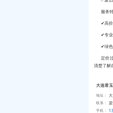
服务
✔高
✔专
✔绿
定价
清楚了解
大连君
大
地址：
梁
联系：
1
手机：