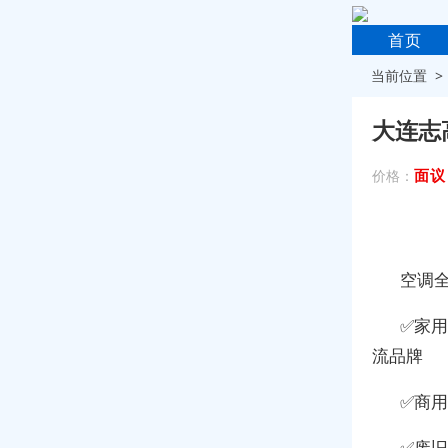
首页
当前位置 
大连志
面议
价格：
空调
✅家用
流品牌
✅商
✅废