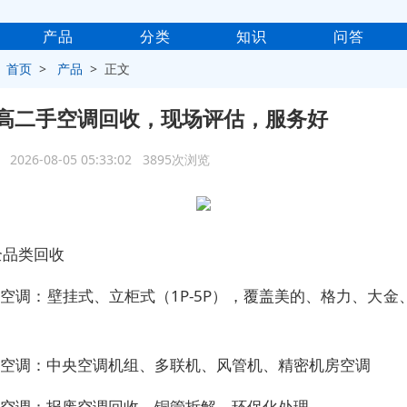
产品
分类
知识
问答
>
首页
>
产品
> 正文
高二手空调回收，现场评估，服务好
2026-08-05 05:33:02 3895次浏览
全品类回收
空调：壁挂式、立柜式（1P-5P），覆盖美的、格力、大金
用空调：中央空调机组、多联机、风管机、精密机房空调
旧空调：报废空调回收、铜管拆解、环保化处理