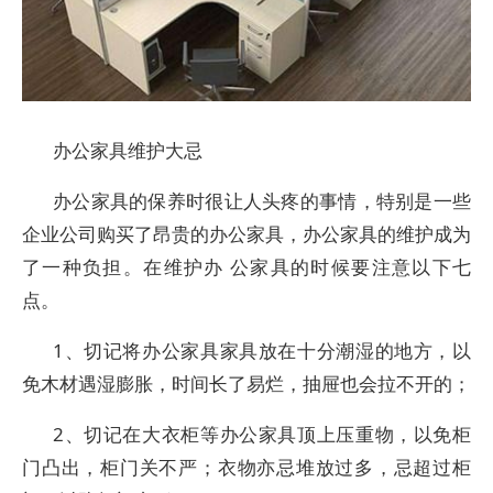
办公家具维护大忌
办公家具的保养时很让人头疼的事情，特别是一些
企业公司购买了昂贵的办公家具，办公家具的维护成为
了一种负担。在维护办 公家具的时候要注意以下七
点。
1、切记将办公家具家具放在十分潮湿的地方，以
免木材遇湿膨胀，时间长了易烂，抽屉也会拉不开的；
2、切记在大衣柜等办公家具顶上压重物，以免柜
门凸出，柜门关不严；衣物亦忌堆放过多，忌超过柜